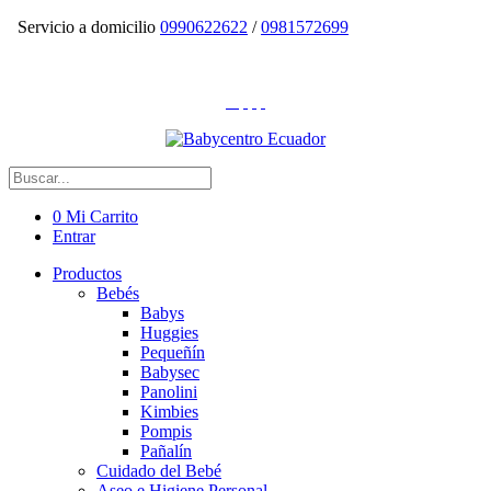
Servicio a domicilio
0990622622
/
0981572699
0
Mi Carrito
Entrar
Productos
Bebés
Babys
Huggies
Pequeñín
Babysec
Panolini
Kimbies
Pompis
Pañalín
Cuidado del Bebé
Aseo e Higiene Personal