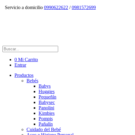
Servicio a domicilio
0990622622
/
0981572699
0
Mi Carrito
Entrar
Productos
Bebés
Babys
Huggies
Pequeñín
Babysec
Panolini
Kimbies
Pompis
Pañalín
Cuidado del Bebé
Aseo e Higiene Personal