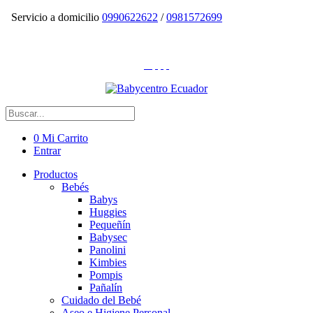
Servicio a domicilio
0990622622
/
0981572699
0
Mi Carrito
Entrar
Productos
Bebés
Babys
Huggies
Pequeñín
Babysec
Panolini
Kimbies
Pompis
Pañalín
Cuidado del Bebé
Aseo e Higiene Personal