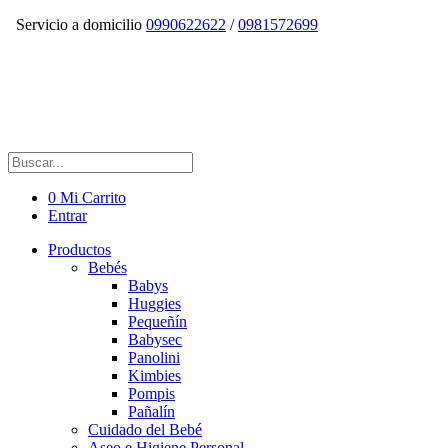
Servicio a domicilio
0990622622
/
0981572699
0
Mi Carrito
Entrar
Productos
Bebés
Babys
Huggies
Pequeñín
Babysec
Panolini
Kimbies
Pompis
Pañalín
Cuidado del Bebé
Aseo e Higiene Personal