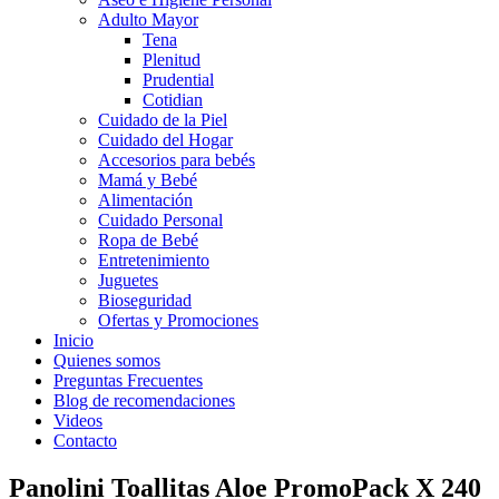
Adulto Mayor
Tena
Plenitud
Prudential
Cotidian
Cuidado de la Piel
Cuidado del Hogar
Accesorios para bebés
Mamá y Bebé
Alimentación
Cuidado Personal
Ropa de Bebé
Entretenimiento
Juguetes
Bioseguridad
Ofertas y Promociones
Inicio
Quienes somos
Preguntas Frecuentes
Blog de recomendaciones
Videos
Contacto
Panolini Toallitas Aloe PromoPack X 240