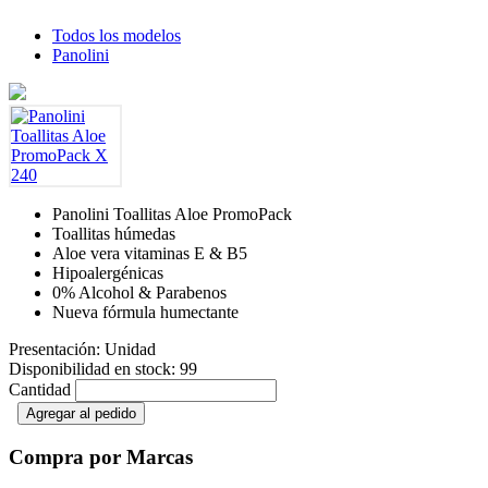
Todos los modelos
Panolini
Panolini Toallitas Aloe PromoPack
Toallitas húmedas
Aloe vera vitaminas E & B5
Hipoalergénicas
0% Alcohol & Parabenos
Nueva fórmula humectante
Presentación: Unidad
Disponibilidad en stock: 99
Cantidad
Agregar al pedido
Compra por Marcas